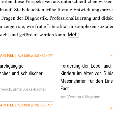
reifen diese Perspektiven aus unterschiedlichen wissen
n auf. Sie beleuchten frühe literale Entwicklungsprozes
 Fragen der Diagnostik, Professionalisierung und didak
eigen sie, wie frühe Literalität in komplexen soziale
tsteht und gefördert werden kann.
Mehr
ARTIKEL |
F
AUS DER WISSENSCHAFT
urchgängige
Förderung der Lese- und
scher und schulischer
Kindern im Alter von 5 bi
Massnahmen für den Einst
Fach
roesch, Britta Juska-Bacher,
von Véronique Magniant
ARTIKEL |
AUS DER WISSENSCHAFT
F