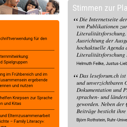
Stimmen zur Pl
Die Internetseite der
von Publikationen zur
Literalitätsforschung
 Schriftverwendung für den
Ausrichtung der Ausga
hochaktuelle Agenda d
Literalitätsforschung 
lternmitwirkung:
nd Spielgruppen
Helmuth Feilke, Justus-Lieb
rung im Frühbereich und im
Das leseforum.ch ist
en Zusammensein ergebende
und unverzichtbaren O
kennen und nutzen
Dokumentation und Pr
sprachen- und länder
e helfen Knirpsen zur Sprache
geworden. Neben der 
en und Kitas
Beiträge besticht ihre
rn und Elternzusammenarbeit
Björn Rothstein, Ruhr-Univ
chte – Family Literacy»:
lung