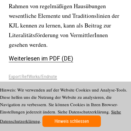
Rahmen von regelmäßigen Hausübungen
wesentliche Elemente und Traditionslinien der
KJL kennen zu lernen, kann als Beitrag zur
Literalitätsförderung von VermittlerInnen
gesehen werden.
Weiterlesen im PDF (DE)
Export RefWorks/Endnote
https://doi.org/10.58098/lffl/2016/3/591
Hinweis: Wir verwenden auf der Website Cookies und Analyse-Tools.
Diese helfen uns die Nutzung der Website zu analysieren, die
Navigation zu verbessern. Sie können Cookies in Ihren Browser-
Impressum
ISSN
Einstellungen jederzeit ändern. Siehe Datenschutzerklärung.
Siehe
2624-
Datenschutzerklärung
7771
Datenschutzerklärung
.
Newsletter abonnieren
Hinweis schliessen