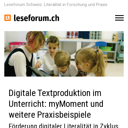
Leseforum Schweiz. Literalität in Forschung und Praxis
M
e
n
u
Digitale Textproduktion im
Unterricht: myMoment und
weitere Praxisbeispiele
Förderung digitaler Literalität in Zyklus