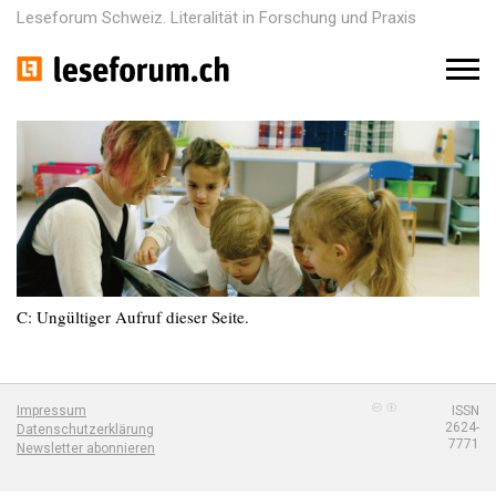
Leseforum Schweiz. Literalität in Forschung und Praxis
M
e
n
u
C: Ungültiger Aufruf dieser Seite.
Impressum
ISSN
2624-
Datenschutzerklärung
7771
Newsletter abonnieren