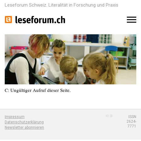
Leseforum Schweiz. Literalität in Forschung und Praxis
M
e
n
u
C: Ungültiger Aufruf dieser Seite.
Impressum
ISSN
2624-
Datenschutzerklärung
7771
Newsletter abonnieren