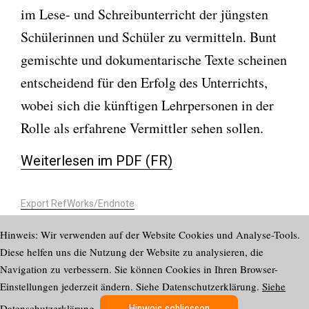
im Lese- und Schreibunterricht der jüngsten
Schülerinnen und Schüler zu vermitteln. Bunt
gemischte und dokumentarische Texte scheinen
entscheidend für den Erfolg des Unterrichts,
wobei sich die künftigen Lehrpersonen in der
Rolle als erfahrene Vermittler sehen sollen.
Weiterlesen im PDF (FR)
Export RefWorks/Endnote
https://doi.org/10.58098/lffl/2016/3/585
Hinweis: Wir verwenden auf der Website Cookies und Analyse-Tools.
Diese helfen uns die Nutzung der Website zu analysieren, die
Navigation zu verbessern. Sie können Cookies in Ihren Browser-
Impressum
ISSN
Einstellungen jederzeit ändern. Siehe Datenschutzerklärung.
Siehe
2624-
Datenschutzerklärung
7771
Datenschutzerklärung
.
Newsletter abonnieren
Hinweis schliessen