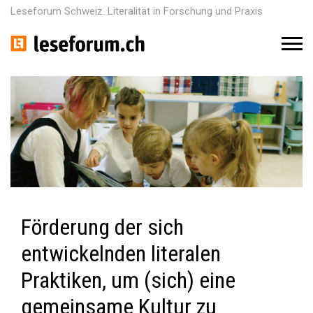
Leseforum Schweiz. Literalität in Forschung und Praxis
M
e
n
u
Förderung der sich
entwickelnden literalen
Praktiken, um (sich) eine
gemeinsame Kultur zu