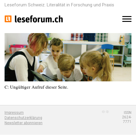
Leseforum Schweiz. Literalität in Forschung und Praxis
M
e
n
u
C: Ungültiger Aufruf dieser Seite.
Impressum
ISSN
2624-
Datenschutzerklärung
7771
Newsletter abonnieren