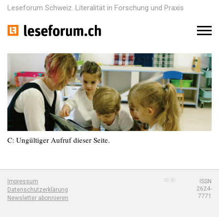
Leseforum Schweiz. Literalität in Forschung und Praxis
M
e
n
u
C: Ungültiger Aufruf dieser Seite.
Impressum
ISSN
2624-
Datenschutzerklärung
7771
Newsletter abonnieren