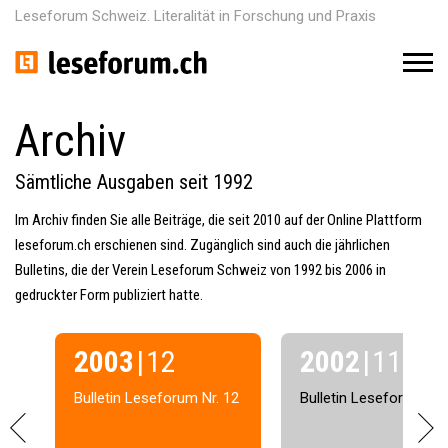
Leseforum Schweiz. Literalität in Forschung und Praxis
M
e
n
u
Archiv
Sämtliche Ausgaben seit 1992
Im Archiv finden Sie alle Beiträge, die seit 2010 auf der Online Plattform
leseforum.ch erschienen sind. Zugänglich sind auch die jährlichen
Bulletins, die der Verein Leseforum Schweiz von 1992 bis 2006 in
gedruckter Form publiziert hatte.
2003
| 12
2002
| 11
13
Bulletin Leseforum Nr. 12
Bulletin Leseforum Nr.
P
N