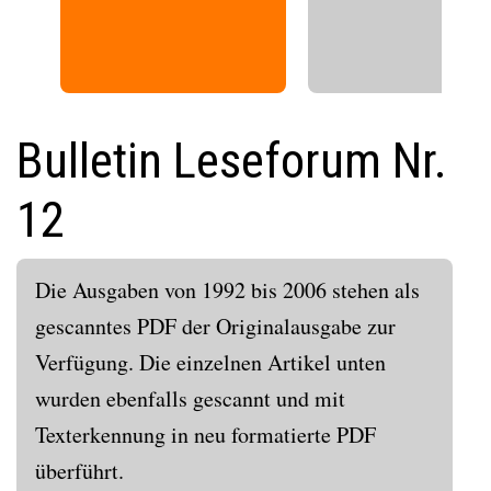
r
e
e
x
v
t
i
o
Bulletin Leseforum Nr.
u
s
12
Die Ausgaben von 1992 bis 2006 stehen als
gescanntes PDF der Originalausgabe zur
Verfügung. Die einzelnen Artikel unten
wurden ebenfalls gescannt und mit
Texterkennung in neu formatierte PDF
überführt.