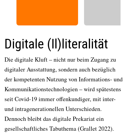
r
e
e
x
v
t
i
o
Digitale (Il)literalität
u
s
Die digitale Kluft – nicht nur beim Zugang zu
digitaler Ausstattung, sondern auch bezüglich
der kompetenten Nutzung von Informations- und
Kommunikationstechnologien – wird spätestens
seit Covid-19 immer offenkundiger, mit inter-
und intragenerationellen Unterschieden.
Dennoch bleibt das digitale Prekariat ein
gesellschaftliches Tabuthema (Grallet 2022).