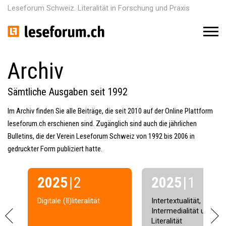
Leseforum Schweiz. Literalität in Forschung und Praxis
M
e
n
u
Archiv
Sämtliche Ausgaben seit 1992
Im Archiv finden Sie alle Beiträge, die seit 2010 auf der Online Plattform
leseforum.ch erschienen sind. Zugänglich sind auch die jährlichen
Bulletins, die der Verein Leseforum Schweiz von 1992 bis 2006 in
gedruckter Form publiziert hatte.
2025
| 2
2025
| 1
Digitale (Il)literalität
Intertextualität,
P
N
Intermedialität und
Literalität