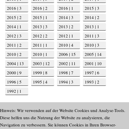
2016 | 3
2016 | 2
2016 | 1
2015 | 3
2015 | 2
2015 | 1
2014 | 3
2014 | 2
2014 | 1
2013 | 3
2013 | 2
2013 | 1
2012 | 3
2012 | 2
2012 | 1
2011 | 3
2011 | 2
2011 | 1
2010 | 4
2010 | 3
2010 | 2
2010 | 1
2006 | 15
2005 | 14
2004 | 13
2003 | 12
2002 | 11
2001 | 10
2000 | 9
1999 | 8
1998 | 7
1997 | 6
1996 | 5
1995 | 4
1994 | 3
1993 | 2
1992 | 1
Hinweis: Wir verwenden auf der Website Cookies und Analyse-Tools.
Diese helfen uns die Nutzung der Website zu analysieren, die
Navigation zu verbessern. Sie können Cookies in Ihren Browser-