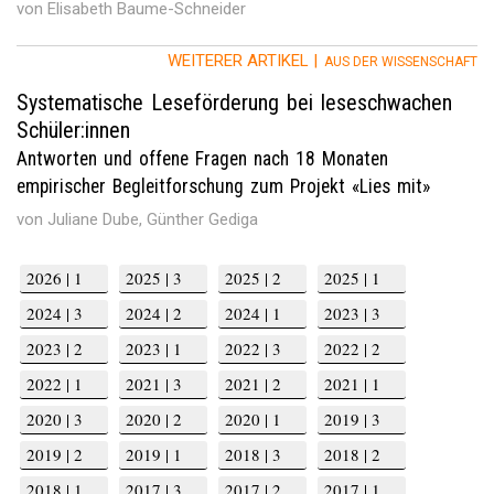
von Elisabeth Baume-Schneider
WEITERER ARTIKEL |
AUS DER WISSENSCHAFT
Systematische Leseförderung bei leseschwachen
Schüler:innen
Antworten und offene Fragen nach 18 Monaten
empirischer Begleitforschung zum Projekt «Lies mit»
von Juliane Dube, Günther Gediga
2026 | 1
2025 | 3
2025 | 2
2025 | 1
2024 | 3
2024 | 2
2024 | 1
2023 | 3
2023 | 2
2023 | 1
2022 | 3
2022 | 2
2022 | 1
2021 | 3
2021 | 2
2021 | 1
2020 | 3
2020 | 2
2020 | 1
2019 | 3
2019 | 2
2019 | 1
2018 | 3
2018 | 2
2018 | 1
2017 | 3
2017 | 2
2017 | 1